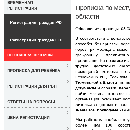
ВРЕМЕННАЯ
Прописка по мест
РЕГИСТРАЦИЯ
области
Регистрация граждан РФ
Обновление страницы: 03.0
В соответствии с действу
Регистрация граждан СНГ
способен без привязки пер
через три месяца с момен
гражданину предписан
ПОСТОЯННАЯ ПРОПИСКА
проживания.На практике ис
трудно, достаточно ска
ПРОПИСКА ДЛЯ РЕБЁНКА
помещений, которые не х
незнакомых лиц. Если вам
Тюменской области
, но н
РЕГИСТРАЦИЯ ДЛЯ РВП
документы и справки, переп
найти хозяина готового п
организация оказывает ус
ОТВЕТЫ НА ВОПРОСЫ
жительства (штамп в пасп
знаем все "подводные камни
ЦЕНА РЕГИСТРАЦИИ
Мы работаем стабильно у
более чем 100 собств