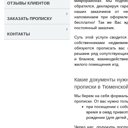
микрорайонах. Мы подпи
ОТЗЫВЫ КЛИЕНТОВ
обратился, декларируя га
наших заказчиков от не
напоминаем при оформлен
ЗАКАЗАТЬ ПРОПИСКУ
бесплатно! Так же Вас ж
постоянный заказчик.
КОНТАКТЫ
Суть этой услуги сводитс
собственниками недвижи
обязуются прописать вас 
решаем ряд сопутствующих 
и бланков, взаимодействи
жилого помещения итд.
Какие документы нуж
прописки в Тюменской
Мы берем на себя формаль
прописки. От вас нужно толь
при посещении с соб
время в омвд привезт
рождении (для детей д
Через нас,
получить пост